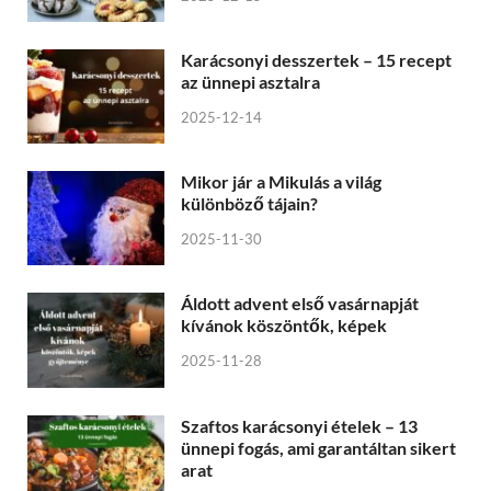
Karácsonyi desszertek – 15 recept
az ünnepi asztalra
2025-12-14
Mikor jár a Mikulás a világ
különböző tájain?
2025-11-30
Áldott advent első vasárnapját
kívánok köszöntők, képek
2025-11-28
Szaftos karácsonyi ételek – 13
ünnepi fogás, ami garantáltan sikert
arat