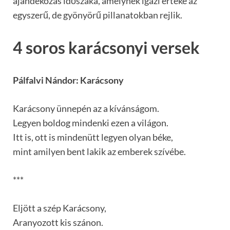
ajándékozás időszaka, amelynek igazi értéke az
egyszerű, de gyönyörű pillanatokban rejlik.
4 soros karácsonyi versek
Pálfalvi Nándor: Karácsony
Karácsony ünnepén az a kívánságom.
Legyen boldog mindenki ezen a világon.
Itt is, ott is mindenütt legyen olyan béke,
mint amilyen bent lakik az emberek szívébe.
***
Eljött a szép Karácsony,
Aranyozott kis szánon.