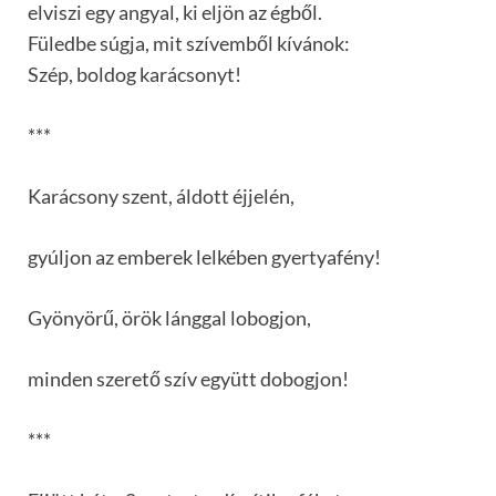
elviszi egy angyal, ki eljön az égből.
Füledbe súgja, mit szívemből kívánok:
Szép, boldog karácsonyt!
***
Karácsony szent, áldott éjjelén,
gyúljon az emberek lelkében gyertyafény!
Gyönyörű, örök lánggal lobogjon,
minden szerető szív együtt dobogjon!
***