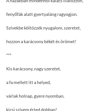
A házakban mindenhol kalács illatozzon,
fenyőfák alatt gyertyaláng ragyogjon.
Szívekbe költözzék nyugalom, szeretet,
hozzon a karácsony békét és örömet!
***
Kis karácsony, nagy szeretet,
a fa mellett itt a helyed,
várlak holnap, gyere nyomban,
kicsi szívem érted dobban!