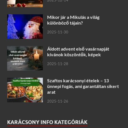
2025-12-14
Mikor jár a Mikulás a világ
különböző tájain?
2025-11-30
Áldott advent első vasárnapját
kívánok köszöntők, képek
2025-11-28
Szaftos karácsonyi ételek – 13
ünnepi fogás, ami garantáltan sikert
arat
2025-11-26
KARÁCSONY INFO KATEGÓRIÁK