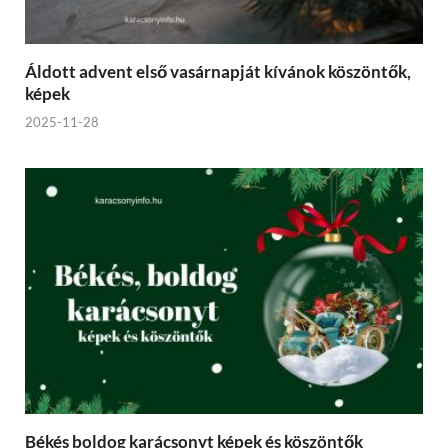
Áldott advent első vasárnapját kívánok köszöntők,
képek
2025-11-28
Békés boldog karácsonyt képek és köszöntők