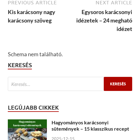
PREVIOUS ARTICLE
NEXT ARTICLE
Kis karácsony nagy
Egysoros karácsonyi
karácsony szöveg
idézetek – 24 megható
idézet
Schema nem található.
KERESÉS
LEGÚJABB CIKKEK
Hagyományos karácsonyi
sütemények – 15 klasszikus recept
2025-12-15