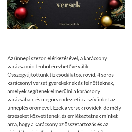
Az ünnepi szezon elérkezésével, a karácsony
varázsa mindenhol érezhetővé válik.
Összegyűjtöttünk tíz csodálatos, rövid, 4 soros
karácsonyi verset gyerekeknek és felnőtteknek,
amelyek segítenek elmerülni a karácsony
varázsában, és megörvendeztetik a szívünket az
ünneplés örömével. Ezek a versek rövidek, de mély
érzéseket közvetítenek, és emlékeztetnek minket
arra, hogy a karácsony az összetartozás és az