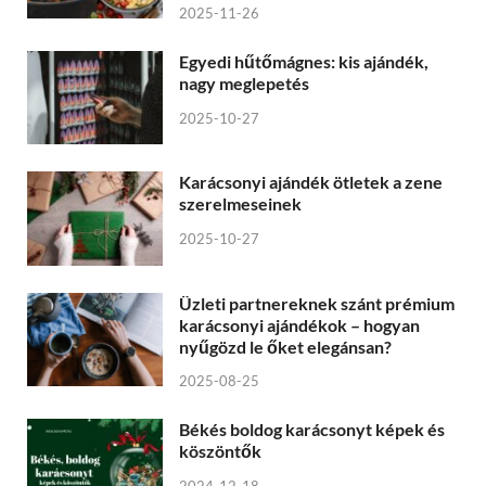
2025-11-26
Egyedi hűtőmágnes: kis ajándék,
nagy meglepetés
2025-10-27
Karácsonyi ajándék ötletek a zene
szerelmeseinek
2025-10-27
Üzleti partnereknek szánt prémium
karácsonyi ajándékok – hogyan
nyűgözd le őket elegánsan?
2025-08-25
Békés boldog karácsonyt képek és
köszöntők