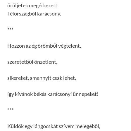
örüljetek megérkezett
Télországból karácsony.
***
Hozzon az ég örömből végtelent,
szeretetből önzetlent,
sikereket, amennyit csak lehet,
így kívánok békés karácsonyi ünnepeket!
***
Küldök egy lángocskát szívem melegéből,