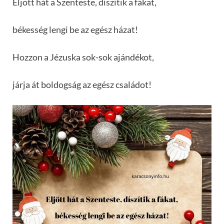
Eljött hát a Szenteste, díszítik a fákat,
békesség lengi be az egész házat!
Hozzon a Jézuska sok-sok ajándékot,
járja át boldogság az egész családot!