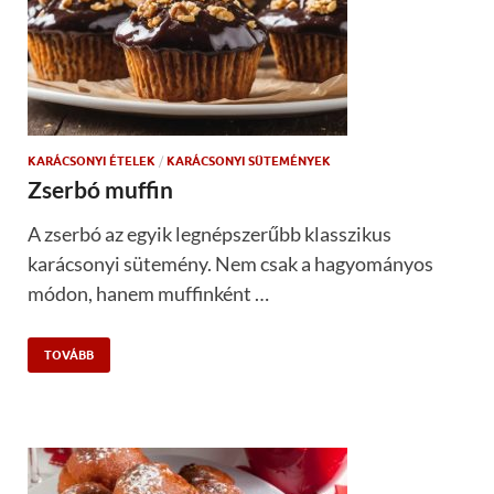
KARÁCSONYI ÉTELEK
/
KARÁCSONYI SÜTEMÉNYEK
Zserbó muffin
A zserbó az egyik legnépszerűbb klasszikus
karácsonyi sütemény. Nem csak a hagyományos
módon, hanem muffinként …
TOVÁBB