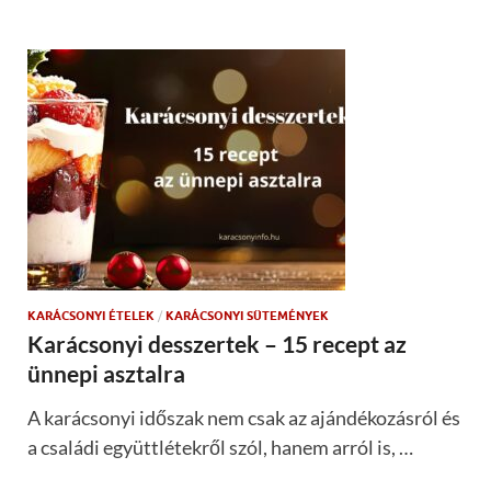
KARÁCSONYI ÉTELEK
/
KARÁCSONYI SÜTEMÉNYEK
Karácsonyi desszertek – 15 recept az
ünnepi asztalra
A karácsonyi időszak nem csak az ajándékozásról és
a családi együttlétekről szól, hanem arról is, …