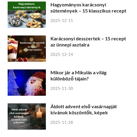
Hagyományos karácsonyi
sütemények – 15 klasszikus recept
2025-12-15
Karácsonyi desszertek – 15 recept
az ünnepi asztalra
2025-12-14
Mikor jár a Mikulás a világ
különböző tájain?
2025-11-30
Áldott advent első vasárnapját
kívánok köszöntők, képek
2025-11-28