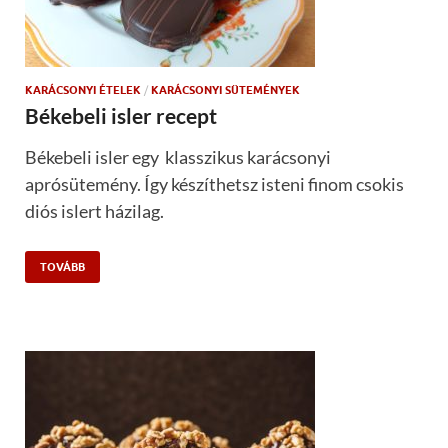
KARÁCSONYI ÉTELEK
/
KARÁCSONYI SÜTEMÉNYEK
Békebeli isler recept
Békebeli isler egy klasszikus karácsonyi
aprósütemény. Így készíthetsz isteni finom csokis
diós islert házilag.
TOVÁBB