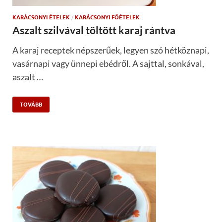
KARÁCSONYI ÉTELEK
/
KARÁCSONYI FŐÉTELEK
Aszalt szilvával töltött karaj rántva
A karaj receptek népszerűek, legyen szó hétköznapi,
vasárnapi vagy ünnepi ebédről. A sajttal, sonkával,
aszalt …
TOVÁBB