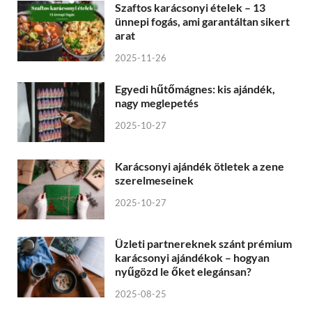
Szaftos karácsonyi ételek – 13
ünnepi fogás, ami garantáltan sikert
arat
2025-11-26
Egyedi hűtőmágnes: kis ajándék,
nagy meglepetés
2025-10-27
Karácsonyi ajándék ötletek a zene
szerelmeseinek
2025-10-27
Üzleti partnereknek szánt prémium
karácsonyi ajándékok – hogyan
nyűgözd le őket elegánsan?
2025-08-25