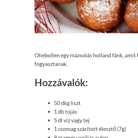
Oliebollen egy mazsolás holland fánk, amit
fogyasztanak.
Hozzávalók:
50 dkg liszt
1 db tojás
5 dl víz vagy tej
1 csomag szárított élesztő (7g)
8 gramm vaníliás cukor