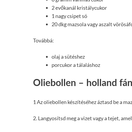
2 evőkanál kristálycukor
1 nagy csipet só
20 dkg mazsola vagy aszalt vörösá
Továbbá:
olaj a sütéshez
porcukor a tálaláshoz
Oliebollen – holland fá
1 Az oliebollen készítéséhez áztasd be a maz
2. Langyosítsd meg a vizet vagy a tejet, ame