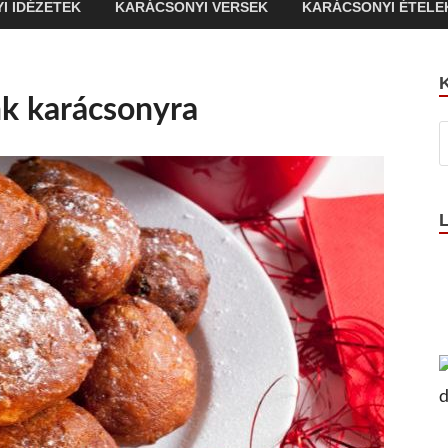
I IDÉZETEK
KARÁCSONYI VERSEK
KARÁCSONYI ÉTELE
nk karácsonyra