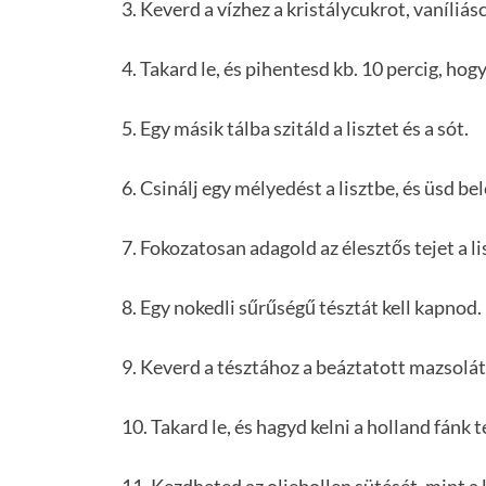
3. Keverd a vízhez a kristálycukrot, vaníliásc
4. Takard le, és pihentesd kb. 10 percig, hogy
5. Egy másik tálba szitáld a lisztet és a sót.
6. Csinálj egy mélyedést a lisztbe, és üsd bel
7. Fokozatosan adagold az élesztős tejet a 
8. Egy nokedli sűrűségű tésztát kell kapnod.
9. Keverd a tésztához a beáztatott mazsolát
10. Takard le, és hagyd kelni a holland fánk t