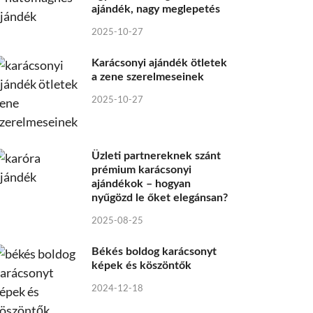
ajándék, nagy meglepetés
2025-10-27
Karácsonyi ajándék ötletek
a zene szerelmeseinek
2025-10-27
Üzleti partnereknek szánt
prémium karácsonyi
ajándékok – hogyan
nyűgözd le őket elegánsan?
2025-08-25
Békés boldog karácsonyt
képek és köszöntők
2024-12-18