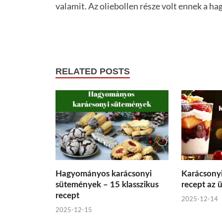
valamit. Az oliebollen része volt ennek a h
RELATED POSTS
Hagyományos karácsonyi
Karácsonyi
sütemények – 15 klasszikus
recept az 
recept
2025-12-14
2025-12-15