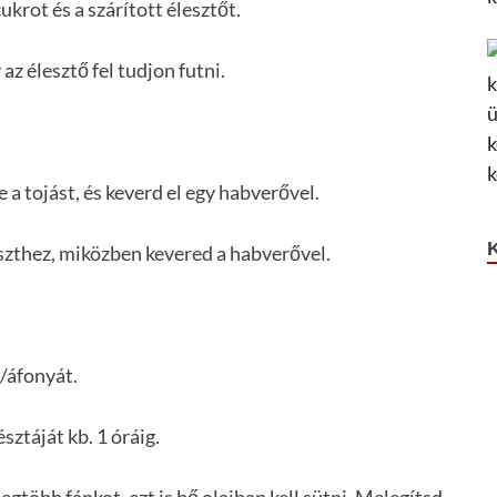
ukrot és a szárított élesztőt.
 az élesztő fel tudjon futni.
e a tojást, és keverd el egy habverővel.
liszthez, miközben kevered a habverővel.
/áfonyát.
észtáját kb. 1 óráig.