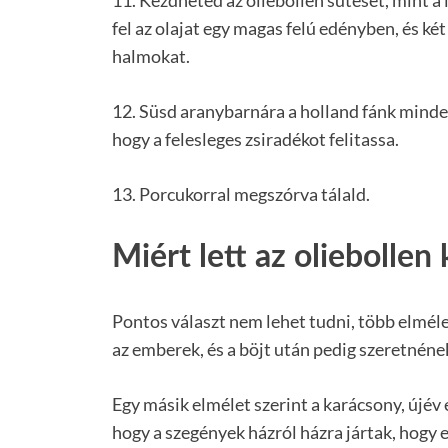
11. Kezdheted az oliebollen sütését, mint a l
fel az olajat egy magas felú edényben, és két
halmokat.
12. Süsd aranybarnára a holland fánk mindeg
hogy a felesleges zsiradékot felitassa.
13. Porcukorral megszórva tálald.
Miért lett az oliebollen
Pontos választ nem lehet tudni, több elmélet
az emberek, és a böjt után pedig szeretnének 
Egy másik elmélet szerint a karácsony, újév
hogy a szegények házról házra jártak, hogy 