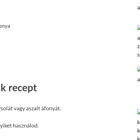
fonya
nk recept
solát vagy aszalt áfonyát.
lyiket használod.