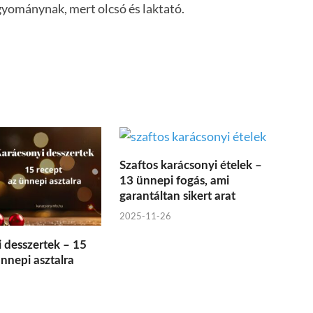
agyománynak, mert olcsó és laktató.
Szaftos karácsonyi ételek –
13 ünnepi fogás, ami
garantáltan sikert arat
2025-11-26
 desszertek – 15
ünnepi asztalra