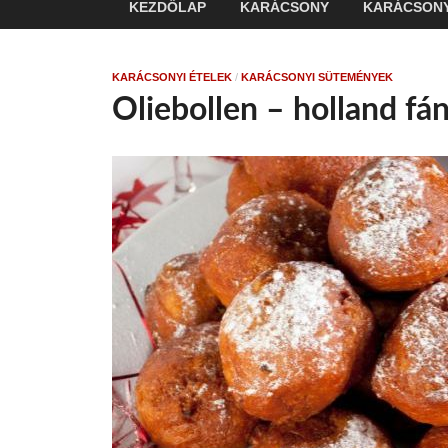
KEZDŐLAP
KARÁCSONY
KARÁCSONY
KARÁCSONYI ÉTELEK
/
KARÁCSONYI SÜTEMÉNYEK
Oliebollen – holland fá