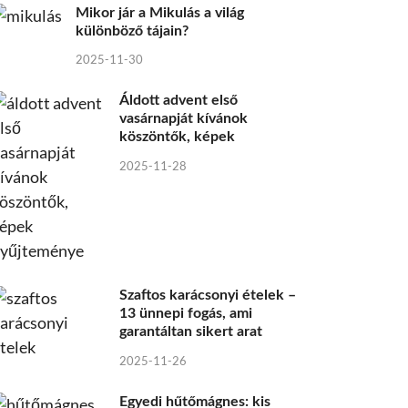
Mikor jár a Mikulás a világ
különböző tájain?
2025-11-30
Áldott advent első
vasárnapját kívánok
köszöntők, képek
2025-11-28
Szaftos karácsonyi ételek –
13 ünnepi fogás, ami
garantáltan sikert arat
2025-11-26
Egyedi hűtőmágnes: kis