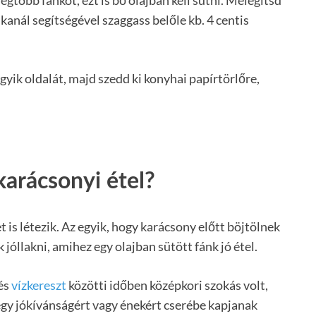
egtöbb fánkot, ezt is bő olajban kell sütni. Melegítsd
 kanál segítségével szaggass belőle kb. 4 centis
yik oldalát, majd szedd ki konyhai papírtörlőre,
 karácsonyi étel?
 is létezik. Az egyik, hogy karácsony előtt böjtölnek
jóllakni, amihez egy olajban sütött fánk jó étel.
 és
vízkereszt
közötti időben középkori szokás volt,
egy jókívánságért vagy énekért cserébe kapjanak