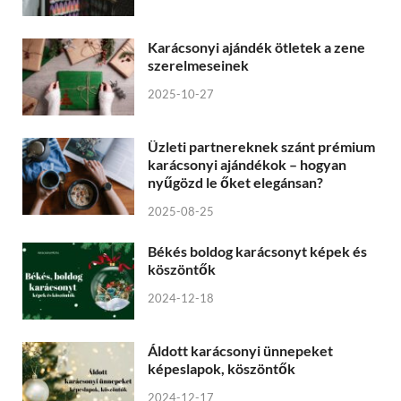
Karácsonyi ajándék ötletek a zene
szerelmeseinek
2025-10-27
Üzleti partnereknek szánt prémium
karácsonyi ajándékok – hogyan
nyűgözd le őket elegánsan?
2025-08-25
Békés boldog karácsonyt képek és
köszöntők
2024-12-18
Áldott karácsonyi ünnepeket
képeslapok, köszöntők
2024-12-17