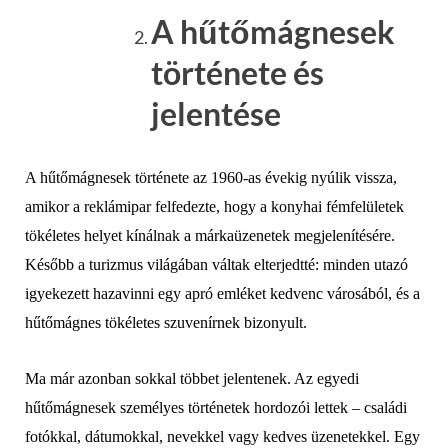
A hűtőmágnesek
története és
jelentése
A hűtőmágnesek története az 1960-as évekig nyúlik vissza,
amikor a reklámipar felfedezte, hogy a konyhai fémfelületek
tökéletes helyet kínálnak a márkaüzenetek megjelenítésére.
Később a turizmus világában váltak elterjedtté: minden utazó
igyekezett hazavinni egy apró emléket kedvenc városából, és a
hűtőmágnes tökéletes szuvenírnek bizonyult.
Ma már azonban sokkal többet jelentenek. Az egyedi
hűtőmágnesek személyes történetek hordozói lettek – családi
fotókkal, dátumokkal, nevekkel vagy kedves üzenetekkel. Egy