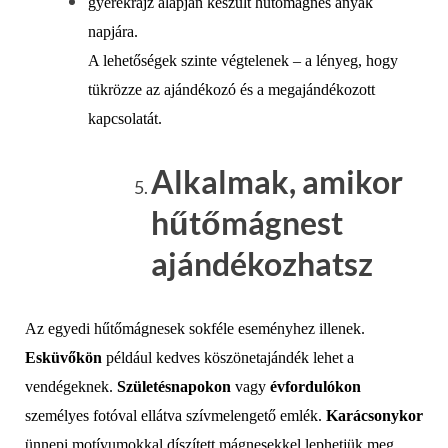
gyerekrajz alapján készült hűtőmágnes anyák
napjára.
A lehetőségek szinte végtelenek – a lényeg, hogy
tükrözze az ajándékozó és a megajándékozott
kapcsolatát.
Alkalmak, amikor
hűtőmágnest
ajándékozhatsz
Az egyedi hűtőmágnesek sokféle eseményhez illenek.
Esküvőkön
például kedves köszönetajándék lehet a
vendégeknek.
Születésnapokon
vagy
évfordulókon
személyes fotóval ellátva szívmelengető emlék.
Karácsonykor
ünnepi motívumokkal díszített mágnesekkel lephetjük meg