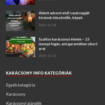
Áldott advent első vasárnapját
kívánok köszöntők, képek
2025-11-28
Szaftos karácsonyi ételek – 13
ünnepi fogás, ami garantáltan sikert
arat
2025-11-26
KARÁCSONY INFO KATEGÓRIÁK
Egyéb kategória
Karácsony
Karácsonyi ajándék