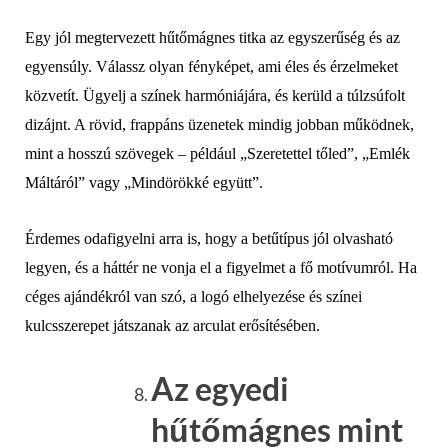
Egy jól megtervezett hűtőmágnes titka az egyszerűség és az
egyensúly. Válassz olyan fényképet, ami éles és érzelmeket
közvetít. Ügyelj a színek harmóniájára, és kerüld a túlzsúfolt
dizájnt. A rövid, frappáns üzenetek mindig jobban működnek,
mint a hosszú szövegek – például „Szeretettel tőled”, „Emlék
Máltáról” vagy „Mindörökké együtt”.
Érdemes odafigyelni arra is, hogy a betűtípus jól olvasható
legyen, és a háttér ne vonja el a figyelmet a fő motívumról. Ha
céges ajándékról van szó, a logó elhelyezése és színei
kulcsszerepet játszanak az arculat erősítésében.
Az egyedi
hűtőmágnes mint