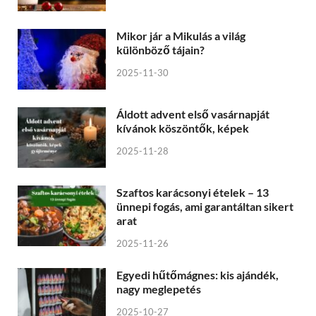
Mikor jár a Mikulás a világ
különböző tájain?
2025-11-30
Áldott advent első vasárnapját
kívánok köszöntők, képek
2025-11-28
Szaftos karácsonyi ételek – 13
ünnepi fogás, ami garantáltan sikert
arat
2025-11-26
Egyedi hűtőmágnes: kis ajándék,
nagy meglepetés
2025-10-27