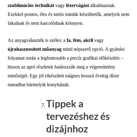
szublimációs technikát
vagy
lézervágást
alkalmaznak.
Ezekkel pontos, éles és tartós minták készíthetők, amelyek nem
fakulnak és nem karcolódnak könnyen.
Az anyagválaszték is széles: a
fa
,
fém
,
akril
vagy
újrahasznosított műanyag
mind népszerű opció. A gyártási
folyamat során a legfontosabb a precíz grafikai előkészítés –
hiszen az apró részletek határozzák meg a végeredmény
minőségét. Egy jól elkészített mágnes hosszú évekig dísze
maradhat bármelyik konyhának.
Tippek a
tervezéshez és
dizájnhoz