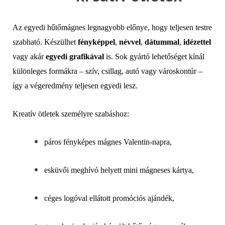
Az egyedi hűtőmágnes legnagyobb előnye, hogy teljesen testre
szabható. Készülhet
fényképpel
,
névvel
,
dátummal
,
idézettel
vagy akár
egyedi grafikával
is. Sok gyártó lehetőséget kínál
különleges formákra – szív, csillag, autó vagy városkontúr –
így a végeredmény teljesen egyedi lesz.
Kreatív ötletek személyre szabáshoz:
páros fényképes mágnes Valentin-napra,
esküvői meghívó helyett mini mágneses kártya,
céges logóval ellátott promóciós ajándék,