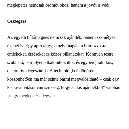
meglepetés nemcsak örömöt okoz, hanem a jövőt is védi.
Összegzés
Az egyedi hűtőmágnes nemcsak ajándék, hanem személyes
üzenet is. Egy apró tárgy, amely magában hordozza az
emlékeket, érzéseket és közös pillanatokat. Könnyen testre
szabható, bármilyen alkalomhoz illik, és egyben praktikus,
dekoratív kiegészítő is. A technológia fejlődésének
köszönhetően ma már szinte bármi megvalósítható – csak egy
kis kreativitásra van szükség, hogy a „kis ajándékból” valóban
„nagy meglepetés” legyen.