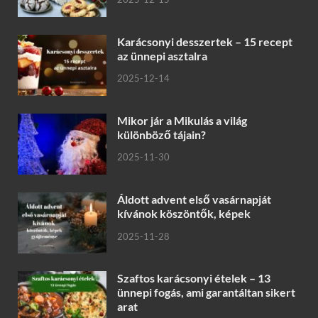
Karácsonyi desszertek – 15 recept
az ünnepi asztalra
2025-12-14
Mikor jár a Mikulás a világ
különböző tájain?
2025-11-30
Áldott advent első vasárnapját
kívánok köszöntők, képek
2025-11-28
Szaftos karácsonyi ételek – 13
ünnepi fogás, ami garantáltan sikert
arat