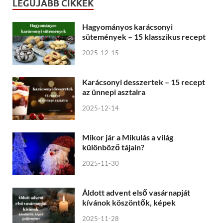
LEGÚJABB CIKKEK
Hagyományos karácsonyi
sütemények – 15 klasszikus recept
2025-12-15
Karácsonyi desszertek – 15 recept
az ünnepi asztalra
2025-12-14
Mikor jár a Mikulás a világ
különböző tájain?
2025-11-30
Áldott advent első vasárnapját
kívánok köszöntők, képek
2025-11-28