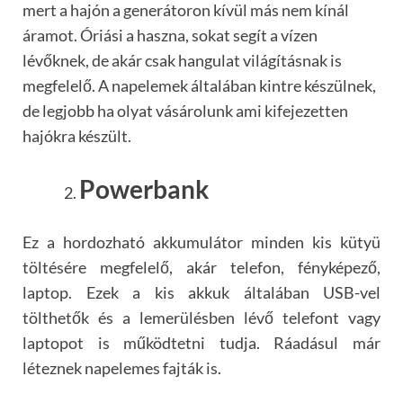
mert a hajón a generátoron kívül más nem kínál
áramot. Óriási a haszna, sokat segít a vízen
lévőknek, de akár csak hangulat világításnak is
megfelelő. A napelemek általában kintre készülnek,
de legjobb ha olyat vásárolunk ami kifejezetten
hajókra készült.
Powerbank
Ez a hordozható akkumulátor minden kis kütyü
töltésére megfelelő, akár telefon, fényképező,
laptop. Ezek a kis akkuk általában USB-vel
tölthetők és a lemerülésben lévő telefont vagy
laptopot is működtetni tudja. Ráadásul már
léteznek napelemes fajták is.