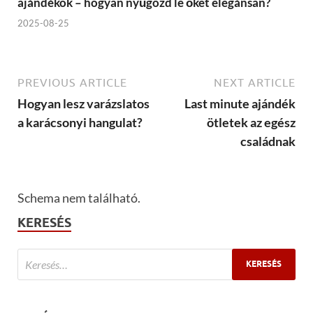
ajándékok – hogyan nyűgözd le őket elegánsan?
2025-08-25
PREVIOUS ARTICLE
NEXT ARTICLE
Hogyan lesz varázslatos
Last minute ajándék
a karácsonyi hangulat?
ötletek az egész
családnak
Schema nem található.
KERESÉS