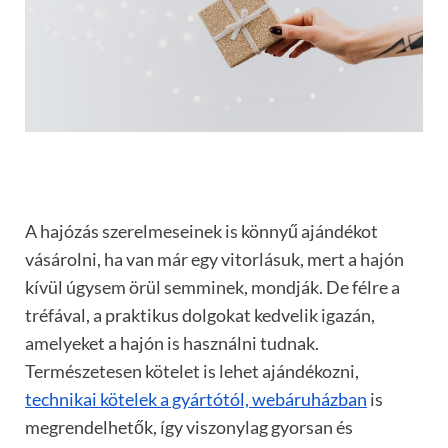
A hajózás szerelmeseinek is könnyű ajándékot
vásárolni, ha van már egy vitorlásuk, mert a hajón
kívül úgysem örül semminek, mondják. De félre a
tréfával, a praktikus dolgokat kedvelik igazán,
amelyeket a hajón is használni tudnak.
Természetesen kötelet is lehet ajándékozni,
technikai kötelek a gyártótól, webáruházban
is
megrendelhetők, így viszonylag gyorsan és