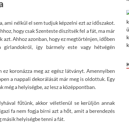
a
, ami nélkül el sem tudjuk képzelni ezt az időszakot.
hoz, hogy csak Szenteste díszítsék fel a fát, ma már
ják azt. Ahhoz azonban, hogy ez megtörténjen, időben
 a girlandokról, így bármely este vagy hétvégén
en ez koronázza meg az egész látványt. Amennyiben
ppen a nappali dekorálását már meg is oldottuk. Egy
k még a helyiségbe, az lesz a középpontban.
yhával fűtünk, akkor véletlenül se kerüljön annak
igazi fa nem fogja bírni azt a hőt, amit a berendezés
másik helyiségbe tenni a fát.