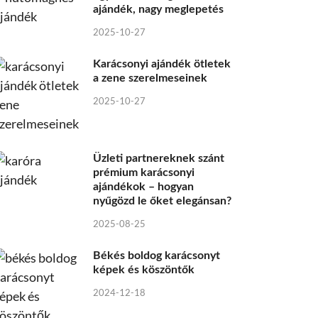
ajándék, nagy meglepetés
2025-10-27
Karácsonyi ajándék ötletek
a zene szerelmeseinek
2025-10-27
Üzleti partnereknek szánt
prémium karácsonyi
ajándékok – hogyan
nyűgözd le őket elegánsan?
2025-08-25
Békés boldog karácsonyt
képek és köszöntők
2024-12-18