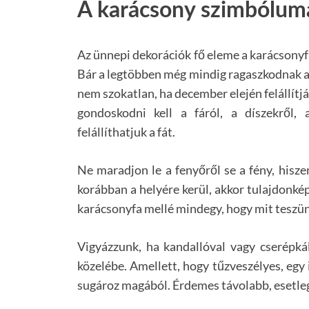
A karácsony szimbólum
Az ünnepi dekorációk fő eleme a karácsonyfa
Bár a legtöbben még mindig ragaszkodnak ah
nem szokatlan, ha december elején felállít
gondoskodni kell a fáról, a díszekről,
felállíthatjuk a fát.
Ne maradjon le a fenyőről se a fény, hisz
korábban a helyére kerül, akkor tulajdonké
karácsonyfa mellé mindegy, hogy mit teszün
Vigyázzunk, ha kandallóval vagy cserépkál
közelébe. Amellett, hogy tűzveszélyes, egy 
sugároz magából. Érdemes távolabb, esetleg 