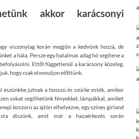
etünk akkor karácsonyi
hogy viszonylag korán megjön a kedvünk hozzá, de
nket a hála. Persze egy hatalmas adag hó segítene a
befolyásolni. Ettől függetlenül a karácsony közeleg,
juk, hogy csak elvonuljon előttünk.
 eszünkbe jutnak a hosszú és szürke esték, amikor
zen sokat segíthetünk fényekkel, lámpákkal, amiket
nepi koszorú az ajtón elhelyezve, egy színes girland
ista díszünk, amit már a hazaérkezés során