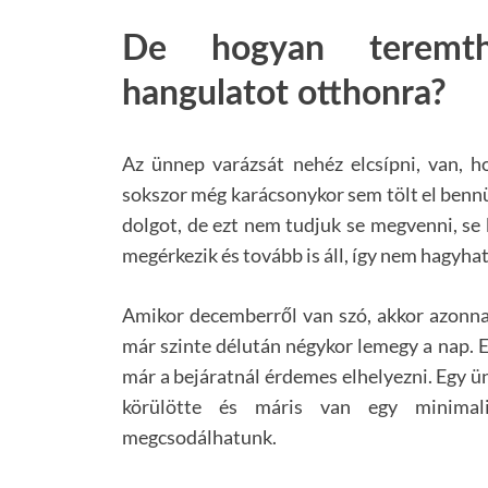
De hogyan teremth
hangulatot otthonra?
Az ünnep varázsát nehéz elcsípni, van, 
sokszor még karácsonykor sem tölt el bennü
dolgot, de ezt nem tudjuk se megvenni, se 
megérkezik és tovább is áll, így nem hagyhat
Amikor decemberről van szó, akkor azonnal
már szinte délután négykor lemegy a nap. E
már a bejáratnál érdemes elhelyezni. Egy ün
körülötte és máris van egy minimal
megcsodálhatunk.