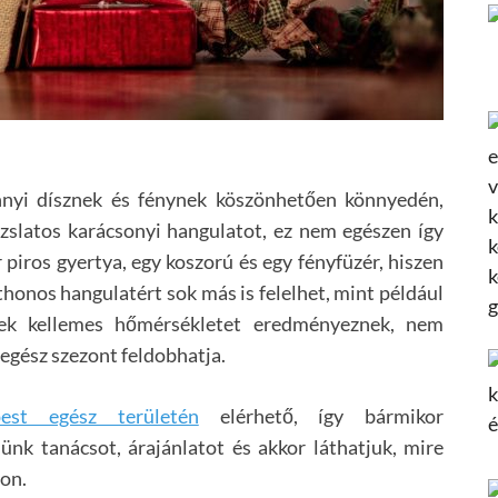
nnyi dísznek és fénynek köszönhetően könnyedén,
zslatos karácsonyi hangulatot, ez nem egészen így
 piros gyertya, egy koszorú és egy fényfüzér, hiszen
thonos hangulatért sok más is felelhet, mint például
zek kellemes hőmérsékletet eredményeznek, nem
 egész szezont feldobhatja.
est egész területén
elérhető, így bármikor
ünk tanácsot, árajánlatot és akkor láthatjuk, mire
on.