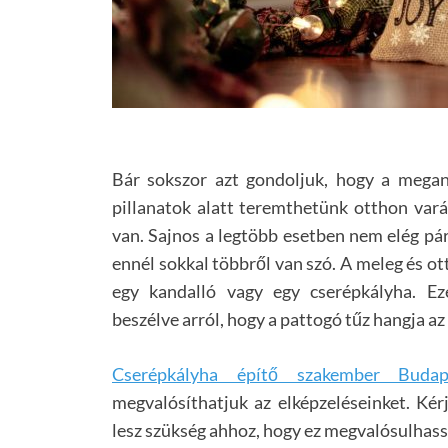
Bár sokszor azt gondoljuk, hogy a mega
pillanatok alatt teremthetünk otthon vará
van. Sajnos a legtöbb esetben nem elég pár
ennél sokkal többről van szó. A meleg és ot
egy kandalló vagy egy cserépkályha. E
beszélve arról, hogy a pattogó tűz hangja az
C
serépkályha építő szakember Budap
megvalósíthatjuk az elképzeléseinket. Kérj
lesz szükség ahhoz, hogy ez megvalósulhass