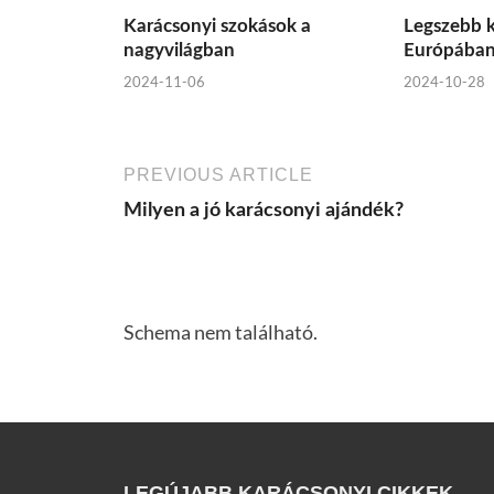
Karácsonyi szokások a
Legszebb k
nagyvilágban
Európába
2024-11-06
2024-10-28
PREVIOUS ARTICLE
Milyen a jó karácsonyi ajándék?
Schema nem található.
LEGÚJABB KARÁCSONYI CIKKEK