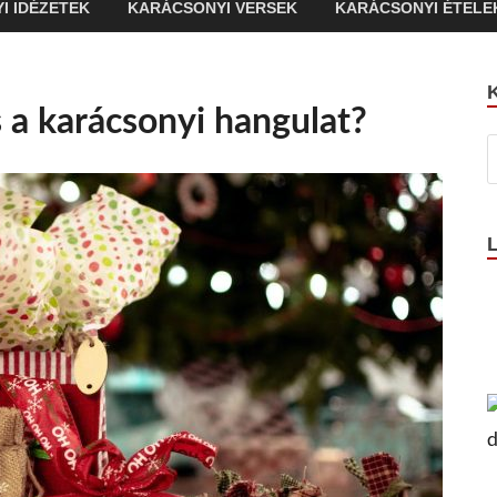
I IDÉZETEK
KARÁCSONYI VERSEK
KARÁCSONYI ÉTELE
 a karácsonyi hangulat?