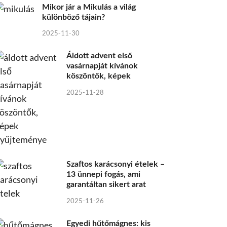
Mikor jár a Mikulás a világ
különböző tájain?
2025-11-30
Áldott advent első
vasárnapját kívánok
köszöntők, képek
2025-11-28
Szaftos karácsonyi ételek –
13 ünnepi fogás, ami
garantáltan sikert arat
2025-11-26
Egyedi hűtőmágnes: kis