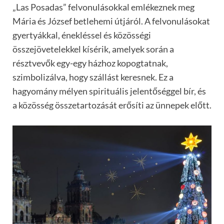
„Las Posadas” felvonulásokkal emlékeznek meg
Mária és József betlehemi útjáról. A felvonulásokat
gyertyákkal, énekléssel és közösségi
összejövetelekkel kísérik, amelyek során a
résztvevők egy-egy házhoz kopogtatnak,
szimbolizálva, hogy szállást keresnek. Ez a
hagyomány mélyen spirituális jelentőséggel bír, és
a közösség összetartozását erősíti az ünnepek előtt.