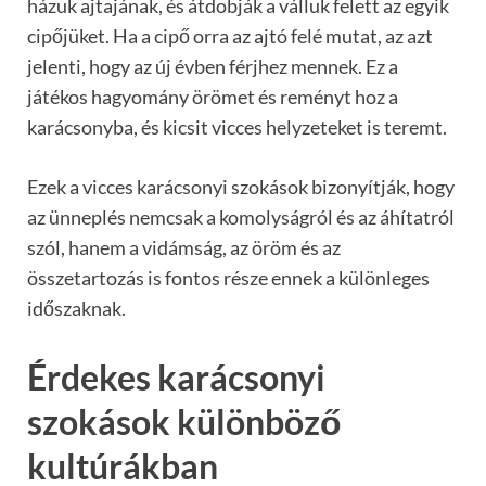
házuk ajtajának, és átdobják a válluk felett az egyik
cipőjüket. Ha a cipő orra az ajtó felé mutat, az azt
jelenti, hogy az új évben férjhez mennek. Ez a
játékos hagyomány örömet és reményt hoz a
karácsonyba, és kicsit vicces helyzeteket is teremt.
Ezek a vicces karácsonyi szokások bizonyítják, hogy
az ünneplés nemcsak a komolyságról és az áhítatról
szól, hanem a vidámság, az öröm és az
összetartozás is fontos része ennek a különleges
időszaknak.
Érdekes karácsonyi
szokások különböző
kultúrákban