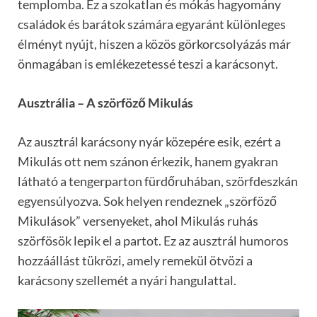
templomba. Ez a szokatlan és mókás hagyomány
családok és barátok számára egyaránt különleges
élményt nyújt, hiszen a közös görkorcsolyázás már
önmagában is emlékezetessé teszi a karácsonyt.
Ausztrália – A szörföző Mikulás
Az ausztrál karácsony nyár közepére esik, ezért a
Mikulás ott nem szánon érkezik, hanem gyakran
látható a tengerparton fürdőruhában, szörfdeszkán
egyensúlyozva. Sok helyen rendeznek „szörföző
Mikulások” versenyeket, ahol Mikulás ruhás
szörfösök lepik el a partot. Ez az ausztrál humoros
hozzáállást tükrözi, amely remekül ötvözi a
karácsony szellemét a nyári hangulattal.