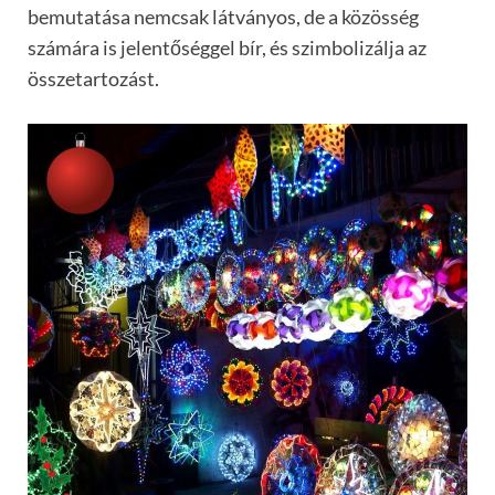
bemutatása nemcsak látványos, de a közösség
számára is jelentőséggel bír, és szimbolizálja az
összetartozást.