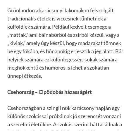
Grönlandon a karácsonyi lakomákon felszolgált
tradicionális ételek is viccesnek tűnhetnek a
külföldiek számára. Például kedvelt csemege a
„mattak,” ami bálnabőrből és zsírból készül, vagy a
„kiviak,” amely úgy készül, hogy madarakat tömnek
be egy fókába, és hónapokig erjesztik a jég alatt. Bár
helyiek számára ez különlegesség, sokak számára
meghökkentő és humoros is lehet a szokatlan
ünnepi étkezés.
Csehország – Cipődobás házasságért
Csehországban a szingli nők karácsony napján egy
különös szokással próbálnak jó szerencsét vonzani
a szerelmi életükbe. A szokás szerint háttal állnak a