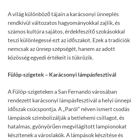
A világ különböző tájain a karácsonyi ünneplés
rendkívül változatos hagyományokkal zajlik, és
számos kultúra sajátos, érdekfeszítő szokásokkal
teszi különlegessé ezt az időszakot. Ezek a tradíciók
nemcsak az ünnep szépségét, hanem az adott
közösség egyedi értékeit is tükrözik.
Fülöp-szigetek – Karácsonyi lámpásfesztivál
A Fülöp-szigeteken a San Fernando városában
rendezett karácsonyi lámpásfesztivál a helyi ünnepi
időszak csúcspontja. A „Paról” néven ismert csodás
lámpások szimbolizálják a betlehemi csillagot, és
hatalmas, gyönyörűen megvilágított lampionokat
készítenek a városlakók. A lámpások készítése és