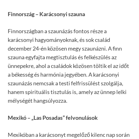
Finnország – Karácsonyi szauna
Finnországban a szaunázás fontos része a
karácsonyi hagyományoknak, és sok család
december 24-én közösen megy szaunázni. A finn
szauna egyfajta megtisztulás és felkészülés az
ünnepekre, ahol a családok közösen töltik el az időt
a békesség és harmónia jegyében. A karácsonyi
szaunázás nemcsak a testi felfrissülést szolgálja,
hanem spirituális tisztulás is, amely az ünnep lelki
mélységét hangsúlyozza.
Mexikó – „Las Posadas” felvonulások
Mexikóban a karácsonyt megelőző kilenc nap során