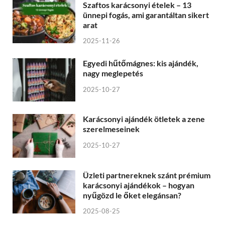
Szaftos karácsonyi ételek – 13
ünnepi fogás, ami garantáltan sikert
arat
2025-11-26
Egyedi hűtőmágnes: kis ajándék,
nagy meglepetés
2025-10-27
Karácsonyi ajándék ötletek a zene
szerelmeseinek
2025-10-27
Üzleti partnereknek szánt prémium
karácsonyi ajándékok – hogyan
nyűgözd le őket elegánsan?
2025-08-25