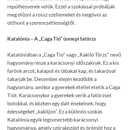
repülhessenek velük. Ezzel a szokással próbálják
meg elűzni a rossz szellemeket és megóvni az
otthont a szerencsétlenségtől.
Katalónia – A „Caga Tió” ünnepi fatörzs
Katalóniában a „Caga Tió” vagy „Kakiló Törzs” nevű
hagyomány része a karácsonyi időszaknak. Ez a kis
farönk arcot, kalapot és lábakat kap, és takaróval
takarják be. December elején kezdődik a
hagyomány, amikor a gyerekek étellel etetik a Caga
Tiót. Karácsonykor a gyerekek verik a fatörzset
botokkal, és közben egy dalt énekelnek, hogy
édességeket „kakiljon”. Ez a különös szokás
Katalónia egyik legismertebb karácsonyi
hagyománya, amely szórakozást és örömöt hoz a