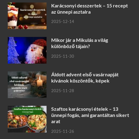
Karácsonyi desszertek – 15 recept
az ünnepi asztalra
2025-12-14
Mikor jár a Mikulás a világ
különböző tájain?
2025-11-30
Áldott advent első vasárnapját
kívánok köszöntők, képek
2025-11-28
Szaftos karácsonyi ételek – 13
ünnepi fogás, ami garantáltan sikert
arat
2025-11-26