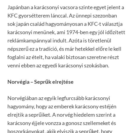
Japánban a karácsonyi vacsora szinte egyet jelent a
KFC gyorsétterem lánccal. Az ünnepi szezonban
sok japán család hagyományosan a KFC-t választja
karácsonyi menünek, ami 1974-ben egy jól időzített
reklámkampánnyal indult. Azóta is töretlenül
népszerű ez a tradíció, és már hetekkel előre le kell
foglalni az ételt, ha valaki biztosan szeretne részt
venni ebben az egyedi karácsonyi szokásban.
Norvégia – Seprűk elrejtése
Norvégiában az egyik legfurcsább karácsonyi
hagyomány, hogy az emberek karácsony estéjén
elrejtik a seprűiket. A norvég hiedelem szerint a
karácsony éjjele vonzza a gonosz szellemeket és
boszorkányokat, akik elviszik a seprűket, hogy