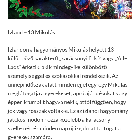
Izland – 13 Mikulás
Izlandon a hagyományos Mikulás helyett 13
különböző karakterű „karácsonyi fickó” vagy „Yule
Lads” érkezik, akik mindegyike különböző
személyiséggel és szokásokkal rendelkezik. Az
ünnepi időszak alatt minden éjjel egy-egy Mikulás
meglátogatja a gyerekeket, apró ajándékokat vagy
éppen krumplit hagyva nekik, attól függően, hogy
jók vagy rosszak voltak-e. Ez az izlandi hagyomány
játékos módon hozza közelebb a karácsony
szellemét, és minden nap új izgalmat tartogat a
gyerekek számára.