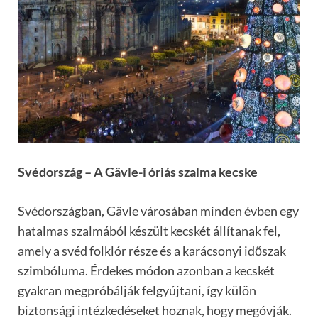
Svédország – A Gävle-i óriás szalma kecske
Svédországban, Gävle városában minden évben egy
hatalmas szalmából készült kecskét állítanak fel,
amely a svéd folklór része és a karácsonyi időszak
szimbóluma. Érdekes módon azonban a kecskét
gyakran megpróbálják felgyújtani, így külön
biztonsági intézkedéseket hoznak, hogy megóvják.