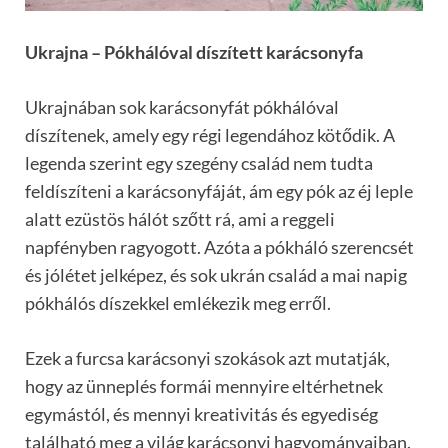
Ukrajna – Pókhálóval díszített karácsonyfa
Ukrajnában sok karácsonyfát pókhálóval
díszítenek, amely egy régi legendához kötődik. A
legenda szerint egy szegény család nem tudta
feldíszíteni a karácsonyfáját, ám egy pók az éj leple
alatt ezüstös hálót szőtt rá, ami a reggeli
napfényben ragyogott. Azóta a pókháló szerencsét
és jólétet jelképez, és sok ukrán család a mai napig
pókhálós díszekkel emlékezik meg erről.
Ezek a furcsa karácsonyi szokások azt mutatják,
hogy az ünneplés formái mennyire eltérhetnek
egymástól, és mennyi kreativitás és egyediség
található meg a világ karácsonyi hagyományaiban.