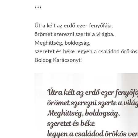
***
Útra kélt az erdő ezer fenyőfája,
örömet szerezni szerte a világba.
Meghittség, boldogság,
szeretet és béke legyen a családod örökö
Boldog Karácsonyt!