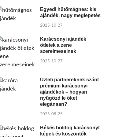
Egyedi hűtőmágnes: kis
ajándék, nagy meglepetés
2025-10-27
Karácsonyi ajándék
ötletek a zene
szerelmeseinek
2025-10-27
Üzleti partnereknek szánt
prémium karácsonyi
ajándékok – hogyan
nyűgözd le őket
elegánsan?
2025-08-25
Békés boldog karácsonyt
képek és köszöntők