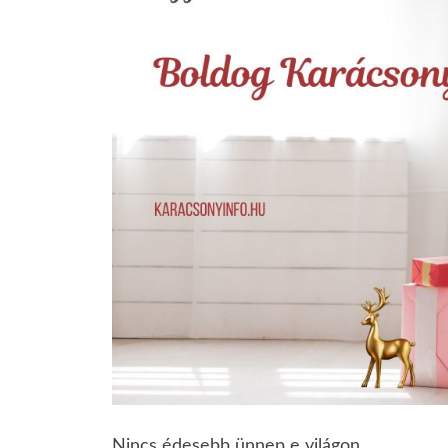
Nincs édesebb ünnep e világon,