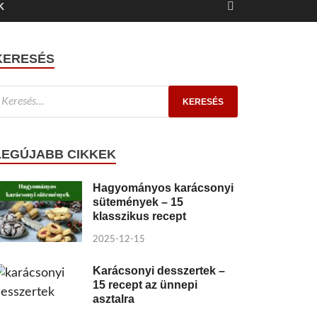
K
KERESÉS
LEGÚJABB CIKKEK
Hagyományos karácsonyi
sütemények – 15
klasszikus recept
2025-12-15
Karácsonyi desszertek –
15 recept az ünnepi
asztalra