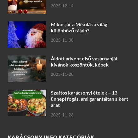
2025-12-14
Mikor jár a Mikulás a világ
különböző tájain?
2025-11-30
Áldott advent első vasárnapját
kívánok köszöntők, képek
2025-11-28
Szaftos karácsonyi ételek – 13
ünnepi fogás, ami garantáltan sikert
arat
2025-11-26
KARÁCSONY INFO KATEGÓRIÁK