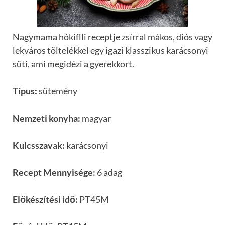
Nagymama hókiflli receptje zsírral mákos, diós vagy
lekváros töltelékkel egy igazi klasszikus karácsonyi
süti, ami megidézi a gyerekkort.
Típus:
sütemény
Nemzeti konyha:
magyar
Kulcsszavak:
karácsonyi
Recept Mennyisége:
6 adag
Előkészítési idő:
PT45M