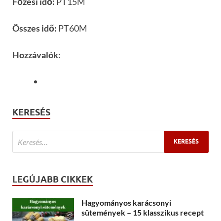
Főzési idő:
PT15M
Összes idő:
PT60M
Hozzávalók:
KERESÉS
LEGÚJABB CIKKEK
Hagyományos karácsonyi
sütemények – 15 klasszikus recept