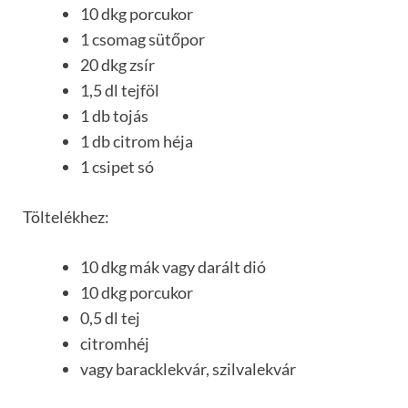
10 dkg porcukor
1 csomag sütőpor
20 dkg zsír
1,5 dl tejföl
1 db tojás
1 db citrom héja
1 csipet só
Töltelékhez:
10 dkg mák vagy darált dió
10 dkg porcukor
0,5 dl tej
citromhéj
vagy baracklekvár, szilvalekvár