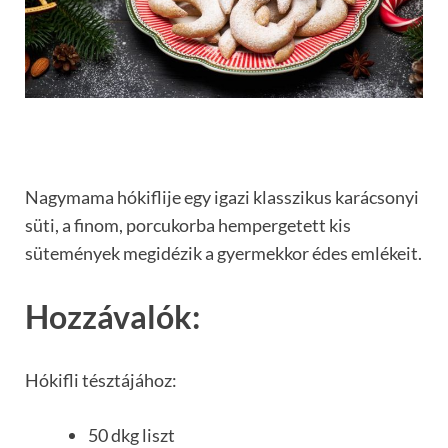
Nagymama hókiflije egy igazi klasszikus karácsonyi
süti, a finom, porcukorba hempergetett kis
sütemények megidézik a gyermekkor édes emlékeit.
Hozzávalók:
Hókifli tésztájához:
50 dkg liszt