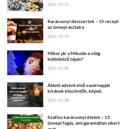
2025-12-15
Karácsonyi desszertek – 15 recept
az ünnepi asztalra
2025-12-14
Mikor jár a Mikulás a világ
különböző tájain?
2025-11-30
Áldott advent első vasárnapját
kívánok köszöntők, képek
2025-11-28
Szaftos karácsonyi ételek – 13
ünnepi fogás, ami garantáltan sikert
arat