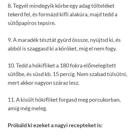
8. Tegyél mindegyik körbe egy adag tölteléket
tekerd fel, és formázd kifli alakúra, majd tedd a
sütőpapíros tepsire.
9. A maradék tésztát gyúrd össsze, nyújtsd ki, és
abból is szaggasd ki a köröket, míg el nem fogy.
10. Tedd a hókifliket a 180 fokra előmelegített
sütőbe, és süsd kb. 15 percig. Nem szabad túlsütni,
mert akkor nagyon száraz lesz.
11. A kisült hókifliket forgasd meg porcukorban,
amíg még meleg.
Próbáld ki ezeket a nagyi recepteket is: