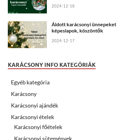
2024-12-18
Áldott karácsonyi ünnepeket
képeslapok, köszöntők
2024-12-17
KARÁCSONY INFO KATEGÓRIÁK
Egyéb kategória
Karácsony
Karácsonyi ajándék
Karácsonyi ételek
Karácsonyi főételek
Karácsonyi sütemények