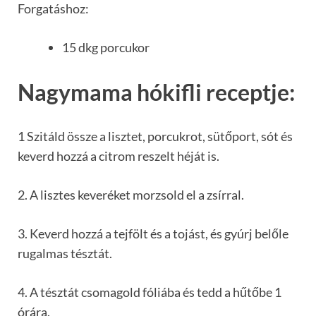
Forgatáshoz:
15 dkg porcukor
Nagymama hókifli receptje:
1 Szitáld össze a lisztet, porcukrot, sütőport, sót és
keverd hozzá a citrom reszelt héját is.
2. A lisztes keveréket morzsold el a zsírral.
3. Keverd hozzá a tejfölt és a tojást, és gyúrj belőle
rugalmas tésztát.
4. A tésztát csomagold fóliába és tedd a hűtőbe 1
órára.