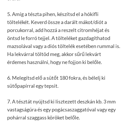
5. Amíg a tészta pihen, készítsd el a hókifli
töltelékét. Keverd össze a darált mákot/diót a
porcukorral, add hozzá a reszelt citromhéjat és
öntsd le forró tejjel. A tölteléket gazdagíthatod
mazsolával vagy a diós töltelék esetében rummal is.
Ha lekvárral töltöd meg, akkor sűrű lekvárt
érdemes használni, hogy ne fojjon ki belőle.
6. Melegítsd elő a sütőt 180 fokra, és bélelj ki
sütőpapírral egy tepsit.
7. A tésztát nyújtsd ki lisztezett deszkán kb. 3 mm
vastagságúra és egy pogácsaszaggatóval vagy egy
pohárral szaggass köröket belőle.