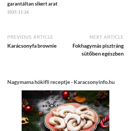
garantáltan sikert arat
2025-11-26
PREVIOUS ARTICLE
NEXT ARTICLE
Karácsonyfa brownie
Fokhagymás pisztráng
sütőben egészben
Nagymama hókifli receptje - Karacsonyinfo.hu