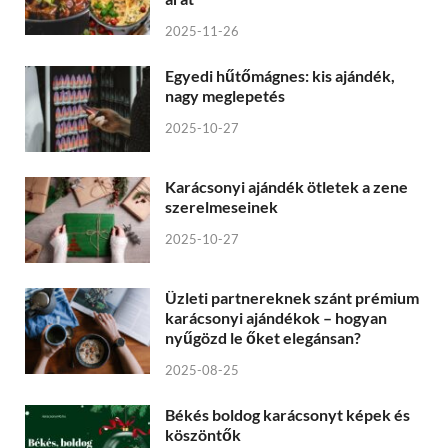
2025-11-26
Egyedi hűtőmágnes: kis ajándék,
nagy meglepetés
2025-10-27
Karácsonyi ajándék ötletek a zene
szerelmeseinek
2025-10-27
Üzleti partnereknek szánt prémium
karácsonyi ajándékok – hogyan
nyűgözd le őket elegánsan?
2025-08-25
Békés boldog karácsonyt képek és
köszöntők